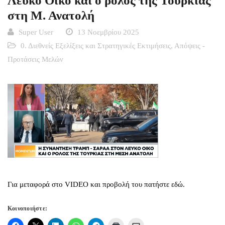
Λευκό Οίκο και ο ρόλος της Τουρκίας
στη Μ. Ανατολή
Super User
13 Νοεμβρίου 2025
0. Διεθνείς Εξελίξεις και Στρατηγικές Εκτιμήσεις
,
Απόψεις -
Προτάσεις Μελών
Για μεταφορά στο VIDEO και προβολή του πατήστε εδώ.
Κοινοποιήστε: