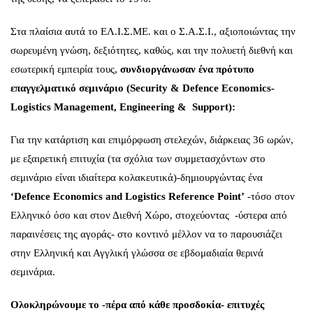
Στα πλαίσια αυτά το ΕΛ.Ι.Σ.ΜΕ. και ο Σ.Α.Σ.Ι., αξιοποιώντας την
σωρευμένη γνώση, δεξιότητες, καθώς, και την πολυετή διεθνή και
εσωτερική εμπειρία τους,
συνδιοργάνωσαν ένα πρότυπο
επαγγελματικό σεμινάριο (Security & Defence Economics-
Logistics Management, Engineering & Support):
Για την κατάρτιση και επιμόρφωση στελεχών, διάρκειας 36 ωρών,
με εξαιρετική επιτυχία (τα σχόλια των συμμετασχόντων στο
σεμινάριο είναι ιδιαίτερα κολακευτικά)-δημιουργώντας ένα
‘Defence Economics and Logistics Reference Point’
-τόσο στον
Ελληνικό όσο και στον Διεθνή Χώρο, στοχεύοντας -ύστερα από
παραινέσεις της αγοράς- στο κοντινό μέλλον να το παρουσιάζει
στην Ελληνική και Αγγλική γλώσσα σε εβδομαδιαία θερινά
σεμινάρια.
Ολοκληρώνουμε το -πέρα από κάθε προσδοκία- επιτυχές