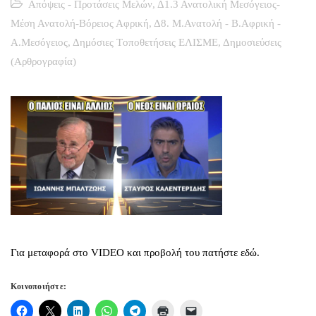
Απόψεις - Προτάσεις Μελών
,
Δ1.3 Ανατολική Μεσόγειος-
Μέση Ανατολή-Βόρειος Αφρική
,
Δ8. Μ.Ανατολή - Β.Αφρική -
Α.Μεσόγειος
,
Δημόσιες Tοποθετήσεις ΕΛΙΣΜΕ
,
Δημοσιεύσεις
(Αρθρογραφία)
Για μεταφορά στο VIDEO και προβολή του πατήστε εδώ.
Κοινοποιήστε: