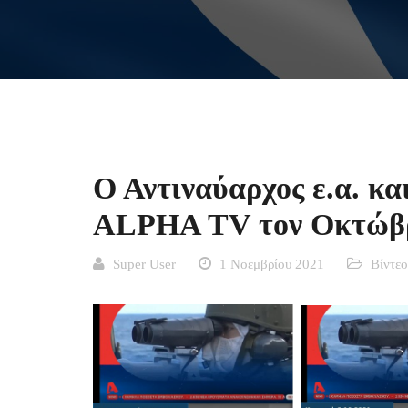
Ο Αντιναύαρχος ε.α. κ
ALPHA TV τον Οκτώβρ
Super User
1 Νοεμβρίου 2021
Βίντεο