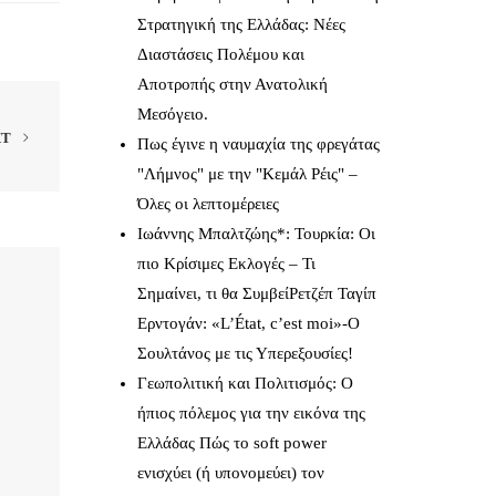
Στρατηγική της Ελλάδας: Νέες
Διαστάσεις Πολέμου και
Αποτροπής στην Ανατολική
Μεσόγειο.
XT
Πως έγινε η ναυμαχία της φρεγάτας
"Λήμνος" με την "Κεμάλ Ρέις" –
Όλες οι λεπτομέρειες
Ιωάννης Μπαλτζώης*: Τουρκία: Οι
πιο Κρίσιμες Εκλογές – Τι
Σημαίνει, τι θα ΣυμβείΡετζέπ Ταγίπ
Ερντογάν: «L’État, c’est moi»-Ο
Σουλτάνος με τις Υπερεξουσίες!
Γεωπολιτική και Πολιτισμός: Ο
ήπιος πόλεμος για την εικόνα της
Ελλάδας Πώς το soft power
ενισχύει (ή υπονομεύει) τον