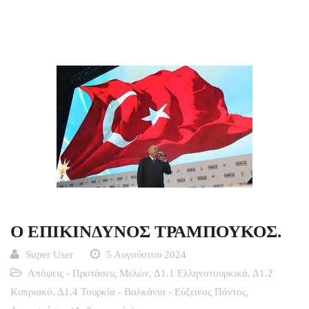
Ο ΕΠΙΚΙΝΔΥΝΟΣ ΤΡΑΜΠΟΥΚΟΣ.
Super User
5 Αυγούστου 2024
Απόψεις - Προτάσεις Μελών
,
Δ1.1 Ελληνοτουρκικά
,
Δ1.2
Κυπριακό
,
Δ1.4 Τουρκία - Βαλκάνια - Εύξεινος Πόντος
,