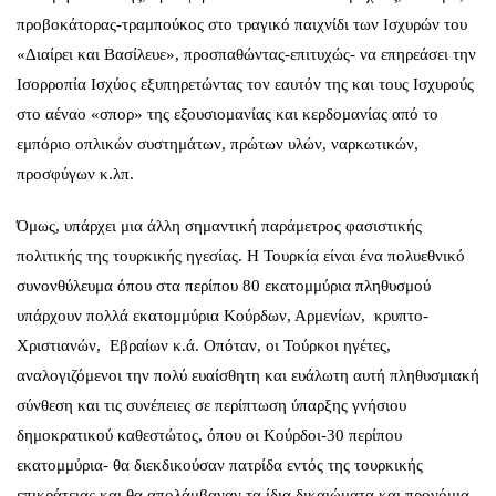
προβοκάτορας-τραμπούκος στο τραγικό παιχνίδι των Ισχυρών του
«Διαίρει και Βασίλευε», προσπαθώντας-επιτυχώς- να επηρεάσει την
Ισορροπία Ισχύος εξυπηρετώντας τον εαυτόν της και τους Ισχυρούς
στο αέναο «σπορ» της εξουσιομανίας και κερδομανίας από το
εμπόριο οπλικών συστημάτων, πρώτων υλών, ναρκωτικών,
προσφύγων κ.λπ.
Όμως, υπάρχει μια άλλη σημαντική παράμετρος φασιστικής
πολιτικής της τουρκικής ηγεσίας. Η Τουρκία είναι ένα πολυεθνικό
συνονθύλευμα όπου στα περίπου 80 εκατομμύρια πληθυσμού
υπάρχουν πολλά εκατομμύρια Κούρδων, Αρμενίων, κρυπτο-
Χριστιανών, Εβραίων κ.ά. Οπόταν, οι Τούρκοι ηγέτες,
αναλογιζόμενοι την πολύ ευαίσθητη και ευάλωτη αυτή πληθυσμιακή
σύνθεση και τις συνέπειες σε περίπτωση ύπαρξης γνήσιου
δημοκρατικού καθεστώτος, όπου οι Κούρδοι-30 περίπου
εκατομμύρια- θα διεκδικούσαν πατρίδα εντός της τουρκικής
επικράτειας και θα απολάμβαναν τα ίδια δικαιώματα και προνόμια,