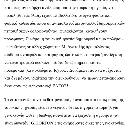
και ίσως, αν υπάρξει αντίδραση από την τουρκική ηγεσία, να
προκληθεί εμφύλιος, έχουν επιβάλλει ένα στυγνό φασιστικό,
φοβικό καθεστώς όπου οι αντιπολιτευόμενοι-πολλοί δημοκρατικών
πεποιθήσεων- δολοφονούνται, φυλακίζονται, καταλήγουν
πρόσφυγες. Συνάμα, η τουρκική ηγεσία δημιουργεί κλίμα πολέμου
με επιθέσεις σε άλλες χώρες της Μ. Ανατολής προκαλώντας
αίσθημα ανασφάλειας και φοβίας ώστε κάθε εσωτερική αντίδραση
να είναι τρομερά δύσκολη. Τούτο δε εξυπηρετεί και τα
πολεμοκάπηλα κυκλώματα Ισχυρών Δυνάμεων, που τα ανέχονται
και όχι μόνον, ιδιαίτερα την διευκολύνουν να εμφανίζεται-άκουσον
άκουσον- ως ειρηνοποιός! ΕΛΕΟΣ!
Το δε άκρον άωτον του θεατρινισμού, κυνισμού και υποκρισίας της
τουρκικής ηγεσίας είναι το γεγονός ότι κατηγορεί το Ισραήλ για
γενοκτονία ώστε η διεθνής κοινότητα να ξεχάσει ή αγνοήσει (αν
είναι δυνατόν! G.HORTON!) τις ανήκουστες δικές της γενοκτονίες.