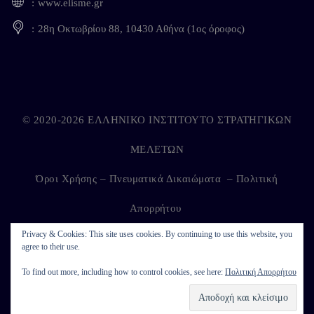
www.elisme.gr
28η Οκτωβρίου 88, 10430 Αθήνα (1ος όροφος)
© 2020-2026 ΕΛΛΗΝΙΚΟ ΙΝΣΤΙΤΟΥΤΟ ΣΤΡΑΤΗΓΙΚΩΝ
ΜΕΛΕΤΩΝ
Όροι Χρήσης – Πνευματικά Δικαιώματα
–
Πολιτική
Απορρήτου
Privacy & Cookies: This site uses cookies. By continuing to use this website, you
agree to their use.
Developed by
Kappagram
on
Kythira
To find out more, including how to control cookies, see here:
Πολιτική Απορρήτου