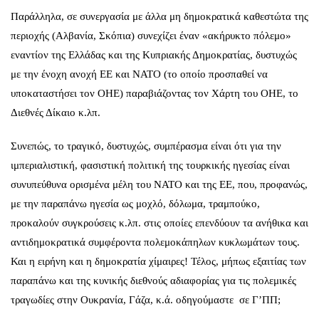
Παράλληλα, σε συνεργασία με άλλα μη δημοκρατικά καθεστώτα της
περιοχής (Αλβανία, Σκόπια) συνεχίζει έναν «ακήρυκτο πόλεμο»
εναντίον της Ελλάδας και της Κυπριακής Δημοκρατίας, δυστυχώς
με την ένοχη ανοχή ΕΕ και ΝΑΤΟ (το οποίο προσπαθεί να
υποκαταστήσει τον ΟΗΕ) παραβιάζοντας τον Χάρτη του ΟΗΕ, το
Διεθνές Δίκαιο κ.λπ.
Συνεπώς, το τραγικό, δυστυχώς, συμπέρασμα είναι ότι για την
ιμπεριαλιστική, φασιστική πολιτική της τουρκικής ηγεσίας είναι
συνυπεύθυνα ορισμένα μέλη του ΝΑΤΟ και της ΕΕ, που, προφανώς,
με την παραπάνω ηγεσία ως μοχλό, δόλωμα, τραμπούκο,
προκαλούν συγκρούσεις κ.λπ. στις οποίες επενδύουν τα ανήθικα και
αντιδημοκρατικά συμφέροντα πολεμοκάπηλων κυκλωμάτων τους.
Και η ειρήνη και η δημοκρατία χίμαιρες! Τέλος, μήπως εξαιτίας των
παραπάνω και της κυνικής διεθνούς αδιαφορίας για τις πολεμικές
τραγωδίες στην Ουκρανία, Γάζα, κ.ά. οδηγούμαστε σε Γ’ΠΠ;