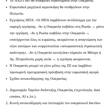
Το ΝΑΤΟ δεν θα σταθμεύει στρατεύματα στην Ουκρανία.
Ευρωπαϊκά μαχητικά αεροσκάφη θα σταθμεύουν στην
Πολωνία.
Εγγυήσεις ΗΠΑ: -Οι ΗΠΑ λαμβάνουν αντάλλαγμα για την
παροχή εγγύησης. -Αν η Ουκρανία εισβάλει στη Ρωσία → χάνει
την εγγύηση. -Αν η Ρωσία εισβάλει στην Ουκρανία →
επανέρχονται όλες οι κυρώσεις, ακυρώνεται η αναγνώριση των
νέων συνόρων και ενεργοποιείται «αποφασιστική στρατιωτική
απάντηση». -Αν η Ουκρανία εκτοξεύσει πύραυλο σε Μόσχα ή
Αγ. Πετρούπολη χωρίς αιτία → η εγγύηση ακυρώνεται.
Η Ουκρανία μπορεί να γίνει μέλος της ΕΕ και λαμβάνει
προσωρινή προτιμησιακή πρόσβαση στην ευρωπαϊκή αγορά.
Σχέδιο ανοικοδόμησης της Ουκρανίας:
Δημιουργία Ταμείου Ανάπτυξης Ουκρανίας (τεχνολογία, data
centres, AI κ.λπ.).
Κοινή ανοικοδόμηση και λειτουργία του ουκρανικού δικτύου