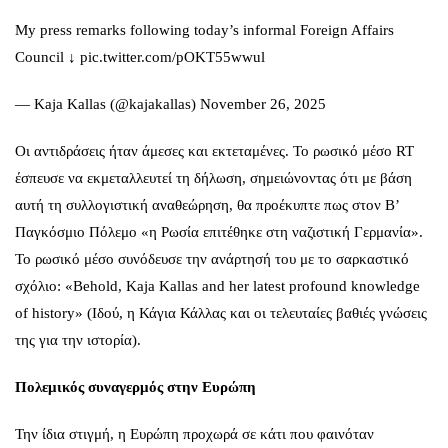
My press remarks following today’s informal Foreign Affairs
Council ↓ pic.twitter.com/pOKT55wwul
— Kaja Kallas (@kajakallas) November 26, 2025
Οι αντιδράσεις ήταν άμεσες και εκτεταμένες. Το ρωσικό μέσο RT
έσπευσε να εκμεταλλευτεί τη δήλωση, σημειώνοντας ότι με βάση
αυτή τη συλλογιστική αναθεώρηση, θα προέκυπτε πως στον Β’
Παγκόσμιο Πόλεμο «η Ρωσία επιτέθηκε στη ναζιστική Γερμανία».
Το ρωσικό μέσο συνόδευσε την ανάρτησή του με το σαρκαστικό
σχόλιο: «Behold, Kaja Kallas and her latest profound knowledge
of history» (Ιδού, η Κάγια Κάλλας και οι τελευταίες βαθιές γνώσεις
της για την ιστορία).
Πολεμικός συναγερμός στην Ευρώπη
Την ίδια στιγμή, η Ευρώπη προχωρά σε κάτι που φαινόταν