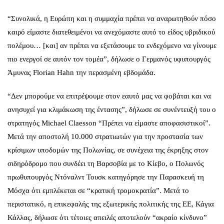
“Συνολικά, η Ευρώπη και η συμμαχία πρέπει να αναρωτηθούν πόσο
καιρό είμαστε διατεθειμένοι να ανεχόμαστε αυτό το είδος υβριδικού
πολέμου… [και] αν πρέπει να εξετάσουμε το ενδεχόμενο να γίνουμε
πιο ενεργοί σε αυτόν τον τομέα”, δήλωσε ο Γερμανός υφυπουργός
Άμυνας Florian Hahn την περασμένη εβδομάδα.
“Δεν μπορούμε να επιτρέψουμε στον εαυτό μας να φοβάται και να
ανησυχεί για κλιμάκωση της έντασης”, δήλωσε σε συνέντευξή του ο
στρατηγός Michael Claesson “Πρέπει να είμαστε αποφασιστικοί”.
Μετά την αποστολή 10.000 στρατιωτών για την προστασία των
κρίσιμων υποδομών της Πολωνίας, σε συνέχεια της έκρηξης στον
σιδηρόδρομο που συνδέει τη Βαρσοβία με το Κίεβο, ο Πολωνός
πρωθυπουργός Ντόναλντ Τουσκ κατηγόρησε την Παρασκευή τη
Μόσχα ότι εμπλέκεται σε “κρατική τρομοκρατία”. Μετά το
περιστατικό, η επικεφαλής της εξωτερικής πολιτικής της ΕΕ, Κάγια
Κάλλας, δήλωσε ότι τέτοιες απειλές αποτελούν “ακραίο κίνδυνο”