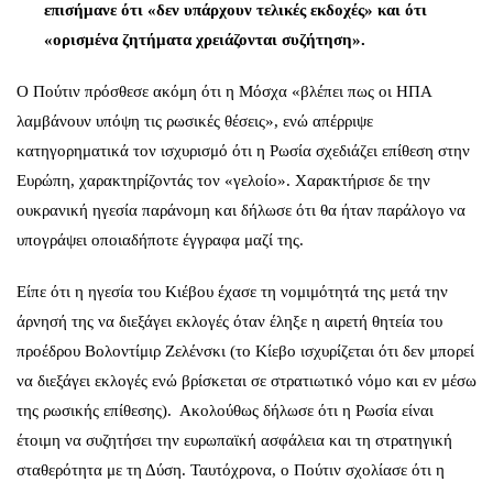
επισήμανε ότι «δεν υπάρχουν τελικές εκδοχές» και ότι
«ορισμένα ζητήματα χρειάζονται συζήτηση».
Ο
Πούτιν
πρόσθεσε ακόμη ότι η Μόσχα «βλέπει πως οι ΗΠΑ
λαμβάνουν υπόψη τις ρωσικές θέσεις», ενώ απέρριψε
κατηγορηματικά τον ισχυρισμό ότι η Ρωσία σχεδιάζει επίθεση στην
Ευρώπη, χαρακτηρίζοντάς τον «γελοίο». Χαρακτήρισε δε την
ουκρανική ηγεσία παράνομη και δήλωσε ότι θα ήταν παράλογο να
υπογράψει οποιαδήποτε έγγραφα μαζί της.
Είπε ότι η ηγεσία του Κιέβου έχασε τη νομιμότητά της μετά την
άρνησή της να διεξάγει εκλογές όταν έληξε η αιρετή θητεία του
προέδρου Βολοντίμιρ Ζελένσκι (το Κίεβο ισχυρίζεται ότι δεν μπορεί
να διεξάγει εκλογές ενώ βρίσκεται σε στρατιωτικό νόμο και εν μέσω
της ρωσικής επίθεσης). Ακολούθως δήλωσε ότι η
Ρωσία
είναι
έτοιμη να συζητήσει την ευρωπαϊκή ασφάλεια και τη στρατηγική
σταθερότητα με τη Δύση. Ταυτόχρονα, ο Πούτιν σχολίασε ότι η