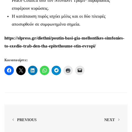
Peace Council υπό τον Ντόναλντ Τραμπ· παραβιάσεις
επιφέρουν κυρώσεις.
Η κατάπαυση πυρός ισχύει μόλις και οι δύο πλευρές
αποσυρθούν σε συμφωνημένα σημεία.
https://slpress.gr/diethni/poutin-basi-gia-mellontikes-simfonies-
to-sxedio-trab-den-tha-epitethoume-stin-evropi/
Κοινοποιήστε:
PREVIOUS
NEXT