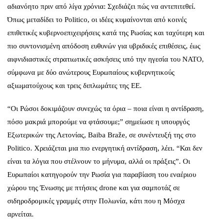
αδιανόητο πριν από λίγα χρόνια: Σχεδιάζει πώς να αντεπιτεθεί.
Όπως μεταδίδει το Politico, οι ιδέες κυμαίνονται από κοινές
επιθετικές κυβερνοεπιχειρήσεις κατά της Ρωσίας και ταχύτερη και
πιο συντονισμένη απόδοση ευθυνών για υβριδικές επιθέσεις, έως
αιφνιδιαστικές στρατιωτικές ασκήσεις υπό την ηγεσία του ΝΑΤΟ,
σύμφωνα με δύο ανώτερους Ευρωπαίους κυβερνητικούς
αξιωματούχους και τρεις διπλωμάτες της ΕΕ.
“Οι Ρώσοι δοκιμάζουν συνεχώς τα όρια – ποια είναι η αντίδραση,
πόσο μακριά μπορούμε να φτάσουμε;” σημείωσε η υπουργός
Εξωτερικών της Λετονίας, Baiba Braže, σε συνέντευξή της στο
Politico. Χρειάζεται μια πιο ενεργητική αντίδραση, λέει. “Και δεν
είναι τα λόγια που στέλνουν το μήνυμα, αλλά οι πράξεις”. Οι
Ευρωπαίοι κατηγορούν την Ρωσία για παραβίαση του εναέριου
χώρου της Ένωσης με πτήσεις drone και για σαμποτάζ σε
σιδηροδρομικές γραμμές στην Πολωνία, κάτι που η Μόσχα
αρνείται.