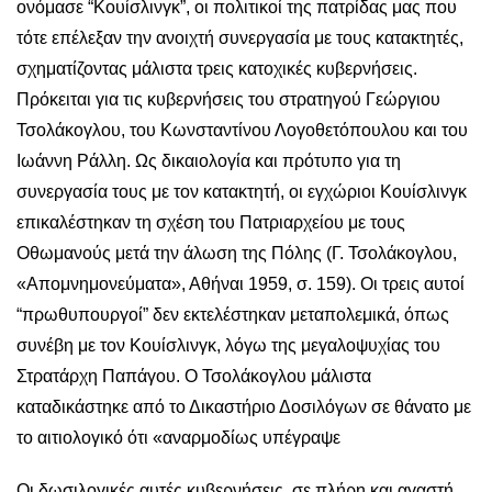
ονόμασε “Κουίσλινγκ”, οι πολιτικοί της πατρίδας μας που
τότε επέλεξαν την ανοιχτή συνεργασία με τους κατακτητές,
σχηματίζοντας μάλιστα τρεις κατοχικές κυβερνήσεις.
Πρόκειται για τις κυβερνήσεις του στρατηγού Γεώργιου
Τσολάκογλου, του Κωνσταντίνου Λογοθετόπουλου και του
Ιωάννη Ράλλη. Ως δικαιολογία και πρότυπο για τη
συνεργασία τους με τον κατακτητή, οι εγχώριοι Κουίσλινγκ
επικαλέστηκαν τη σχέση του Πατριαρχείου με τους
Οθωμανούς μετά την άλωση της Πόλης (Γ. Τσολάκογλου,
«Απομνημονεύματα», Αθήναι 1959, σ. 159). Οι τρεις αυτοί
“πρωθυπουργοί” δεν εκτελέστηκαν μεταπολεμικά, όπως
συνέβη με τον Κουίσλινγκ, λόγω της μεγαλοψυχίας του
Στρατάρχη Παπάγου. Ο Τσολάκογλου μάλιστα
καταδικάστηκε από το Δικαστήριο Δοσιλόγων σε θάνατο με
το αιτιολογικό ότι «αναρμοδίως υπέγραψε
Οι δωσιλογικές αυτές κυβερνήσεις, σε πλήρη και αγαστή