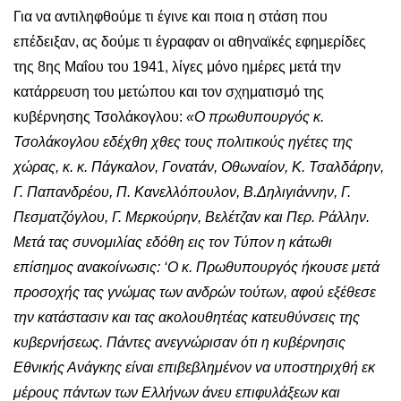
Για να αντιληφθούμε τι έγινε και ποια η στάση που
επέδειξαν, ας δούμε τι έγραφαν οι αθηναϊκές εφημερίδες
της 8ης Μαΐου του 1941, λίγες μόνο ημέρες μετά την
κατάρρευση του μετώπου και τον σχηματισμό της
κυβέρνησης Τσολάκογλου:
«Ο πρωθυπουργός κ.
Τσολάκογλου εδέχθη χθες τους πολιτικούς ηγέτες της
χώρας, κ. κ. Πάγκαλον, Γονατάν, Οθωναίον, Κ. Τσαλδάρην,
Γ. Παπανδρέου, Π. Κανελλόπουλον, Β.Δηλιγιάννην, Γ.
Πεσματζόγλου, Γ. Μερκούρην, Βελέτζαν και Περ. Ράλλην.
Μετά τας συνομιλίας εδόθη εις τον Τύπον η κάτωθι
επίσημος ανακοίνωσις: ‘Ο κ. Πρωθυπουργός ήκουσε μετά
προσοχής τας γνώμας των ανδρών τούτων, αφού εξέθεσε
την κατάστασιν και τας ακολουθητέας κατευθύνσεις της
κυβερνήσεως. Πάντες ανεγνώρισαν ότι η κυβέρνησις
Εθνικής Ανάγκης είναι επιβεβλημένον να υποστηριχθή εκ
μέρους πάντων των Ελλήνων άνευ επιφυλάξεων και