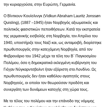
την κυριαρχούσα, στην Ευρώπη, Γερμανία.
Ο Βίντκουν Κουίσλινγκ (Vidkun Abraham Lauritz Jonssøn
Quisling), (1887 –1945) ήταν Νορβηγός αξιωματικός και
πολιτικός φασιστικών πεποιθήσεων. Κατά την εκστρατεία
της γερμανικής εισβολής στη Νορβηγία, τον Απρίλιο του
1940, υποστήριξε τους Ναζί και, ως ανταμοιβή, διορίστηκε
πρωθυπουργός στην κατεχόμενη Νορβηγία, από τον
Φεβρουάριο του 1942 μέχρι τα τέλη του Β΄ Παγκοσμίου
Πολέμου, όσο η δημοκρατικά εκλεγμένη κυβέρνηση του
Γιόχαν Νύγκαρντσβολντ ήταν εξόριστη στο Λονδίνο. Ως
πρωθυπουργός δεν ήταν καθόλου αγαπητός στους
Νορβηγούς, οι οποίοι τον θεωρούσαν προδότη και
συνεργάτη των δυνάμεων κατοχής στη χώρα τους.
Με το τέλος του πολέμου και την επάνοδο της νόμιμης