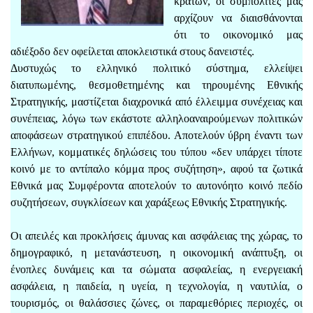
κρατών, οι συμπολίτες μας
αρχίζουν να διαισθάνονται
ότι το οικονομικό μας
αδιέξοδο δεν οφείλεται αποκλειστικά στους δανειστές.
Δυστυχώς το ελληνικό πολιτικό σύστημα, ελλείψει
διατυπωμένης, θεσμοθετημένης και τηρουμένης Εθνικής
Στρατηγικής, μαστίζεται διαχρονικά από έλλειμμα συνέχειας και
συνέπειας, λόγω των εκάστοτε αλληλοαναιρούμενων πολιτικών
αποφάσεων στρατηγικού επιπέδου. Αποτελούν ύβρη έναντι των
Ελλήνων, κομματικές δηλώσεις του τύπου «δεν υπάρχει τίποτε
κοινό με το αντίπαλο κόμμα προς συζήτηση», αφού τα ζωτικά
Εθνικά μας Συμφέροντα αποτελούν το αυτονόητο κοινό πεδίο
συζητήσεων, συγκλίσεων και χαράξεως Εθνικής Στρατηγικής.
Οι απειλές και προκλήσεις άμυνας και ασφάλειας της χώρας, το
δημογραφικό, η μετανάστευση, η οικονομική ανάπτυξη, οι
ένοπλες δυνάμεις και τα σώματα ασφαλείας, η ενεργειακή
ασφάλεια, η παιδεία, η υγεία, η τεχνολογία, η ναυτιλία, ο
τουρισμός, οι θαλάσσιες ζώνες, οι παραμεθόριες περιοχές, οι