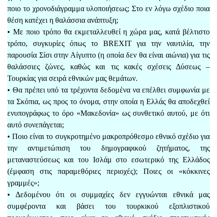
ποιο το χρονοδιάγραμμα υλοποιήσεως; Στο εν λόγω σχέδιο ποια
θέση κατέχει η θαλάσσια ανάπτυξη;
• Με ποιο τρόπο θα εκμεταλλευθεί η χώρα μας, κατά βέλτιστο
τρόπο, συγκυρίες όπως το BREXIT για την ναυτιλία, την
παρουσία Σίσι στην Αίγυπτο (η οποία δεν θα είναι αιώνια) για τις
θαλάσσιες ζώνες, καθώς και τις κακές σχέσεις Δύσεως –
Τουρκίας για σειρά εθνικών μας θεμάτων.
• Θα πρέπει υπό τα τρέχοντα δεδομένα να επέλθει συμφωνία με
τα Σκόπια, ως προς το όνομα, στην οποία η Ελλάς θα αποδεχθεί
ενυπογράφως το όρο «Μακεδονία» ως συνθετικό αυτού, με ότι
αυτό συνεπάγεται;
• Ποιο είναι το συγκροτημένο μακροπρόθεσμο εθνικό σχέδιο για
την αντιμετώπιση του δημογραφικού ζητήματος, της
μεταναστεύσεως και του Ισλάμ στο εσωτερικό της Ελλάδος
(έμφαση στις παραμεθόριες περιοχές); Ποιες οι «κόκκινες
γραμμές»;
• Δεδομένου ότι οι συμμαχίες δεν εγγυώνται εθνικά μας
συμφέροντα και βάσει του τουρκικού εξοπλιστικού