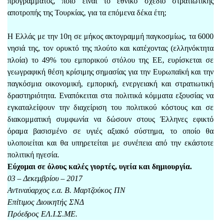
προγράμματος, ποιο είναι το εθνικό σχέδιο στρατιωτικής
αποτροπής της Τουρκίας, για τα επόμενα δέκα έτη;
Η Ελλάς με την 10η σε μήκος ακτογραμμή παγκοσμίως, τα 6000
νησιά της, τον ορυκτό της πλούτο και κατέχοντας (ελληνόκτητα
πλοία) το 49% του εμπορικού στόλου της ΕΕ, ευρίσκεται σε
γεωγραφική θέση κρίσιμης σημασίας για την Ευρωπαϊκή και την
παγκόσμια οικονομική, εμπορική, ενεργειακή και στρατιωτική
δραστηριότητα. Εναπόκειται στα πολιτικά κόμματα εξουσίας να
εγκαταλείψουν την διαχείριση του πολιτικού κόστους και σε
διακομματική συμφωνία να δώσουν στους Έλληνες εφικτό
όραμα βασισμένο σε υγιές αξιακό σύστημα, το οποίο θα
υλοποιείται και θα υπηρετείται με συνέπεια από την εκάστοτε
πολιτική ηγεσία.
Εύχομαι σε όλους καλές γιορτές, υγεία και δημιουργία.
03 – Δεκεμβρίου – 2017
Αντιναύαρχος ε.α. Β. Μαρτζούκος ΠΝ
Επίτιμος Διοικητής ΣΝΔ
Πρόεδρος ΕΛ.Ι.Σ.ΜΕ.