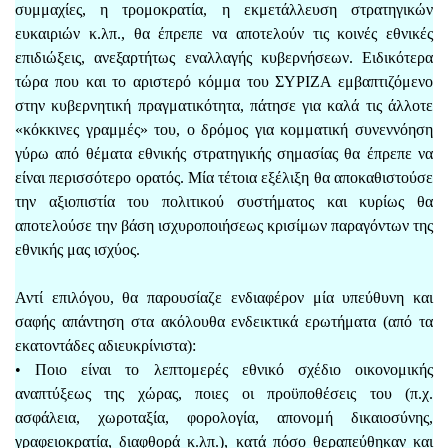
συμμαχίες, η τρομοκρατία, η εκμετάλλευση στρατηγικών
ευκαιριών κ.λπ., θα έπρεπε να αποτελούν τις κοινές εθνικές
επιδιώξεις, ανεξαρτήτως εναλλαγής κυβερνήσεων. Ειδικότερα
τώρα που και το αριστερό κόμμα του ΣΥΡΙΖΑ εμβαπτιζόμενο
στην κυβερνητική πραγματικότητα, πάτησε για καλά τις άλλοτε
«κόκκινες γραμμές» του, ο δρόμος για κομματική συνεννόηση
γύρω από θέματα εθνικής στρατηγικής σημασίας θα έπρεπε να
είναι περισσότερο ορατός. Μία τέτοια εξέλιξη θα αποκαθιστούσε
την αξιοπιστία του πολιτικού συστήματος και κυρίως θα
αποτελούσε την βάση ισχυροποιήσεως κρισίμων παραγόντων της
εθνικής μας ισχύος.
Αντί επιλόγου, θα παρουσίαζε ενδιαφέρον μία υπεύθυνη και
σαφής απάντηση στα ακόλουθα ενδεικτικά ερωτήματα (από τα
εκατοντάδες αδιευκρίνιστα):
• Ποιο είναι το λεπτομερές εθνικό σχέδιο οικονομικής
αναπτύξεως της χώρας, ποιες οι προϋποθέσεις του (π.χ.
ασφάλεια, χωροταξία, φορολογία, απονομή δικαιοσύνης,
γραφειοκρατία, διαφθορά κ.λπ.), κατά πόσο θεραπεύθηκαν και