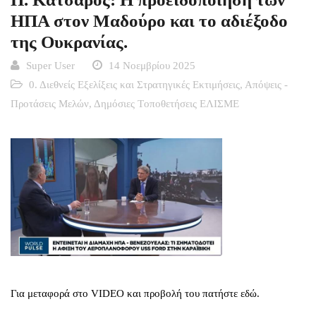
ΗΠΑ στον Μαδούρο και το αδιέξοδο
της Ουκρανίας.
Super User
14 Νοεμβρίου 2025
0. Διεθνείς Εξελίξεις και Στρατηγικές Εκτιμήσεις
,
Απόψεις -
Προτάσεις Μελών
,
Δημόσιες Tοποθετήσεις ΕΛΙΣΜΕ
Για μεταφορά στο VIDEO και προβολή του πατήστε εδώ.