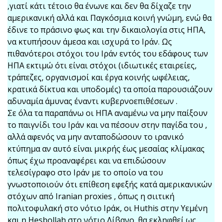
,γιατί κάτι τέτοιο θα ένωνε και δεν θα δίχαζε την
αμερικανική αλλά και Παγκόσμια κοινή γνώμη, ενώ θα
έδινε το πράσινο φως και την δικαιολογία στις ΗΠΑ,
να κτυπήσουν άμεσα και ισχυρά το Ιράν. Ως
πιθανότεροι στόχοι του Ιράν εντός του εδάφους των
ΗΠΑ εκτιμώ ότι είναι στόχοι (ιδιωτικές εταιρείες,
τράπεζες, οργανισμοί και έργα κοινής ωφέλειας,
κρατικά δίκτυα και υποδομές) τα οποία παρουσιάζουν
αδυναμία άμυνας έναντι κυβερνοεπιθέσεων .
Σε όλα τα παραπάνω οι ΗΠΑ αναμένω να μην παίξουν
το παιγνίδι του Ιράν και να πέσουν στην παγίδα του ,
αλλά αφενός να μην ανταποδώσουν το ιρανικό
κτύπημα αν αυτό είναι μικρής έως μεσαίας κλίμακας
όπως έχω προαναφέρει και να επιδώσουν
τελεσίγραφο στο Ιράν με το οποίο να του
γνωστοποιούν ότι επίθεση εφεξής κατά αμερικανικών
στόχων από Iranian proxies , όπως η σιιτική
πολιτοφυλακή στο νότιο Ιράκ, οι Huthis στην Υεμένη
και η Hesbollah στο νότιο Λίβανο, θα εκληφθεί ως