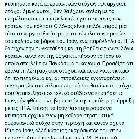
κτυπήματα κατά αμερικανικών στόχων . Οι αρχικοί
στόχοι όμως αυτοί , δεν θα έχουν σχέση με το
πετρέλαιο και τις πετρελαικές εγκαταστάσεις των
κρατών του κόλπου. Ο λόγος είναι απλός , αφού μία
τέτοια ενέργεια θα έστρεφε το σύνολο των κρατών
του κόλπου σε βάρος του Ιράν, ενώ παράλληλα οι ΗΠΑ
θα είχαν την συγκατάθεση και τη βοήθεια των εν λόγω
κρατών, αλλά και της ΕΕ να κτυπήσουν το Ιράν το
οποίο απειλεί την Παγκόσμια οικονομία. Προσέξτε ότι
έβαλα τη λέξη αρχικοί στόχοι, και αυτό γιατί εκτιμώ
ότι το πετρέλαιο και οι πετρελαικές εγκαταστάσεις
των κρατών του κόλπου εκτιμώ ότι θα είναι οι στόχοι
που θα απειλήσει σε τελικό στάδιο να κτυπήσει το
Ιράν, εάν φθάσει ένα βήμα πρίν την εμπόλεμη σύρραξη
με τις ΗΠΑ. Επίσης το Ιράν θα επιχειρούσε να
κτυπήσει αρχικά έναν μη καθαρά στρατιωτικό
αμερικανικό στόχο στην περιοχή και αυτόν όχι το
ίδιο το Ιράν, αλλά κάποιος εκπρόσωπός του στην
περιοχή. Αυτοί κυρίως είναι τρείς (3). Η σιιτική