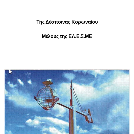
Της Δέσποινας Κορωναίου
Μέλους της ΕΛ.Ε.Σ.ΜΕ