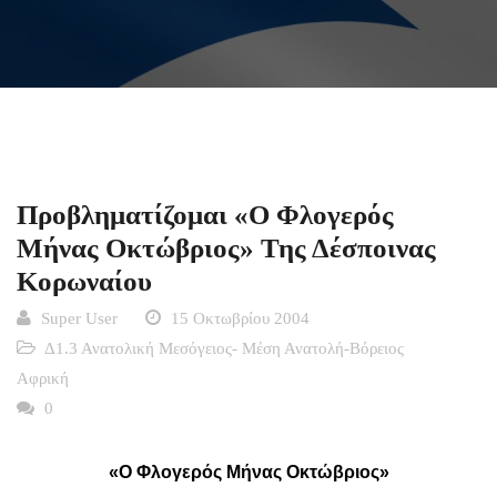
Προβληματίζομαι «Ο Φλογερός
Μήνας Οκτώβριος» Της Δέσποινας
Κορωναίου
Super User
15 Οκτωβρίου 2004
Δ1.3 Ανατολική Μεσόγειος- Μέση Ανατολή-Βόρειος
Αφρική
0
«Ο Φλογερός Μήνας Οκτώβριος»