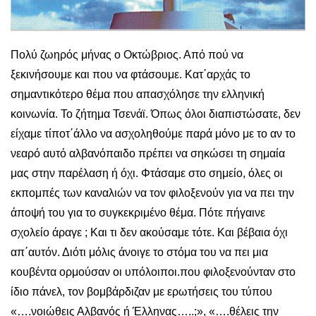
Πολύ ζωηρός μήνας ο Οκτώβριος. Από πού να
ξεκινήσουμε και που να φτάσουμε. Κατ΄αρχάς το
σημαντικότερο θέμα που απασχόλησε την ελληνική
κοινωνία. Το ζήτημα Τσενάϊ. Όπως όλοι διαπιστώσατε, δεν
είχαμε τίποτ΄άλλο να ασχοληθούμε παρά μόνο με το αν το
νεαρό αυτό αλβανόπαιδο πρέπει να σηκώσει τη σημαία
μας στην παρέλαση ή όχι. Φτάσαμε στο σημείο, όλες οι
εκπομπές των καναλιών να τον φιλοξενούν για να πει την
άποψή του για το συγκεκριμένο θέμα. Πότε πήγαινε
σχολείο άραγε ; Και τι δεν ακούσαμε τότε. Και βέβαια όχι
απ΄αυτόν. Διότι μόλις άνοιγε το στόμα του να πει μια
κουβέντα ορμούσαν οι υπόλοιποι.που φιλοξενούνταν στο
ίδιο πάνελ, τον βομβάρδιζαν με ερωτήσεις του τύπου
«….νοιώθεις Αλβανός ή Έλληνας…..;», «….θέλεις την