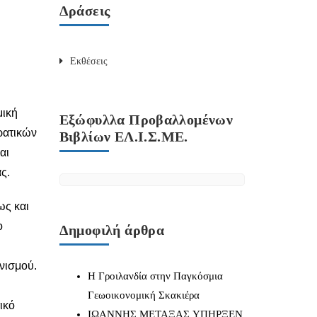
Δράσεις
Εκθέσεις
μική
Εξώφυλλα Προβαλλομένων
ρατικών
Βιβλίων ΕΛ.Ι.Σ.ΜΕ.
αι
ς.
ως και
ο
Δημοφιλή άρθρα
ηνισμού.
Η Γροιλανδία στην Παγκόσμια
Γεωοικονομική Σκακιέρα
ικό
IΩΑΝΝΗΣ ΜΕΤΑΞΑΣ YΠΗΡΞΕΝ