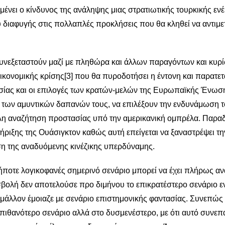
ένει ο κίνδυνος της ανάληψης μιας στρατιωτικής τουρκικής ενέ
 διαφυγής στις πολλαπλές προκλήσεις που θα κληθεί να αντιμε
συνεξεταστούν μαζί με πληθώρα και άλλων παραγόντων και κυρ
ικονομικής κρίσης
[3]
που θα πυροδοτήσει η έντονη και παρατε
σίας και οι επιλογές των κρατών-μελών της Ευρωπαϊκής Ένωσ
 των αμυντικών δαπανών τους, να επιλέξουν την ενδυνάμωση 
η αναζήτηση προστασίας υπό την αμερικανική ομπρέλα. Παρα
τήριξης της Ουάσιγκτον καθώς αυτή επείγεται να ξαναστρέψει τη
ση της αναδυόμενης κινέζικης υπερδύναμης.
ποτε λογικοφανές σημερινό σενάριο μπορεί να έχει πλήρως αν
ισβολή δεν αποτελούσε προ διμήνου το επικρατέστερο σενάριο ε
άλλον έμοιαζε με σενάριο επιστημονικής φαντασίας. Συνεπώς 
 πιθανότερο σενάριο αλλά στο δυσμενέστερο, με ότι αυτό συνεπά