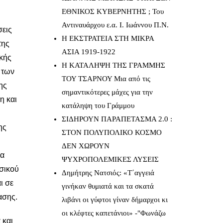
ΕΘΝΙΚΟΣ ΚΥΒΕΡΝΗΤΗΣ ; Του
Αντιναυάρχου ε.α. Ι. Ιωάννου Π.Ν.
σεις
Η ΕΚΣΤΡΑΤΕΙΑ ΣΤΗ ΜΙΚΡΑ
της
ΑΣΙΑ 1919-1922
ικής
Η ΚΑΤΑΛΗΨΗ ΤΗΣ ΓΡΑΜΜΗΣ
 των
ΤΟΥ ΤΣΑΡΝΟΥ Μια από τις
ης
σημαντικότερες μάχες για την
η και
κατάληψη του Γράμμου
ΣΙΔΗΡΟΥΝ ΠΑΡΑΠΕΤΑΣΜΑ 2.0 :
ης
ΣΤΟΝ ΠΟΛΥΠΟΛΙΚΟ ΚΟΣΜΟ
ΔΕΝ ΧΩΡΟΥΝ
να
ΨΥΧΡΟΠΟΛΕΜΙΚΕΣ ΛΥΣΕΙΣ
ωσικού
Δημήτρης Νατσιός: «Τ΄αγγειά
ι σε
γινήκαν θυμιατά και τα σκατά
ασης.
λιβάνι οι γύφτοι γίναν δήμαρχοι κι
οι κλέφτες καπετάνιοι» -"Φωνάζω
 και