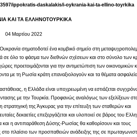
73597/ippokratis-daskalakis/i-oykrania-kai-ta-ellino-toyrkika
ΙΑ ΚΑΙ ΤΑ ΕΛΛΗΝΟΤΟΥΡΚΙΚΑ
04 Μαρτίου 2022
 Ουκρανία σηματοδοτεί ένα κομβικό σημείο στη μεταψυχροπολε
κά σε όλο το φάσμα των διεθνών σχέσεων και στο σύνολο των κ
 χώρες προετοιμάζονται για την αντιμετώπιση των οικονομικών κ
ντα με τη Ρωσία κράτη επαναξιολογούν και τα θέματα ασφαλεία
ι αστάθειας, η Ελλάδα είναι υποχρεωμένη να εστιάζεται συγχρόν
 έντασης με την Τουρκία. Προφανώς αναλόγως των εξελίξεων στ
η στρατηγική της Άγκυρας για την επίτευξη των σταθερών και
υταίες δεκαετίες επεξεργάζεται και υλοποιεί σε βάρος του Ελλ
α και η αντιπαράθεση Δύσης-Ρωσίας θα καθορίσουν και τους
ς στο πλαίσιο των προσπαθειών ανάδειξης της σε πρωταγωνιστ