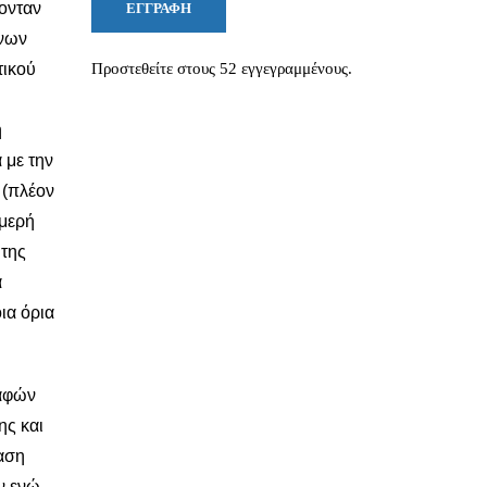
ονταν
ΕΓΓΡΑΦΉ
ένων
τικού
Προστεθείτε στους 52 εγγεγραμμένους.
η
 με την
 (πλέον
ιμερή
 της
α
ια όρια
δαφών
ης και
ταση
ν ενώ