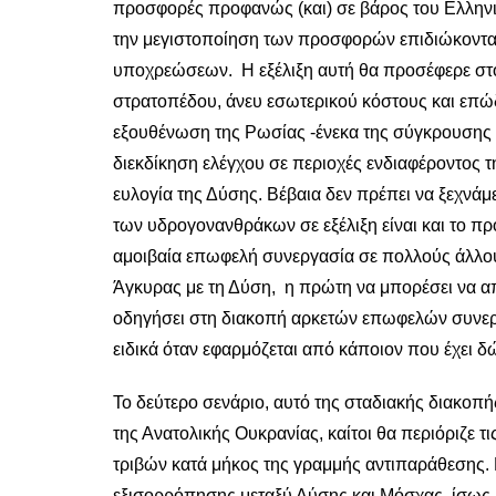
προσφορές προφανώς (και) σε βάρος του Ελληνισ
την μεγιστοποίηση των προσφορών επιδιώκοντα
υποχρεώσεων. Η εξέλιξη αυτή θα προσέφερε στ
στρατοπέδου, άνευ εσωτερικού κόστους και ε
εξουθένωση της Ρωσίας -ένεκα της σύγκρουσης κ
διεκδίκηση ελέγχου σε περιοχές ενδιαφέροντος τ
ευλογία της Δύσης. Βέβαια δεν πρέπει να ξεχνάμ
των υδρογονανθράκων σε εξέλιξη είναι και το π
αμοιβαία επωφελή συνεργασία σε πολλούς άλλου
Άγκυρας με τη Δύση, η πρώτη να μπορέσει να 
οδηγήσει στη διακοπή αρκετών επωφελών συνεργ
ειδικά όταν εφαρμόζεται από κάποιον που έχει δ
Το δεύτερο σενάριο, αυτό της σταδιακής διακο
της Ανατολικής Ουκρανίας, καίτοι θα περιόριζε 
τριβών κατά μήκος της γραμμής αντιπαράθεσης. 
εξισορρόπησης μεταξύ Δύσης και Μόσχας, ίσως