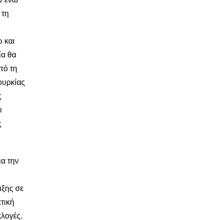
 τη
 και
ία θα
πό τη
ουρκίας
ς
ι
ς
ια την
ιξης σε
τική
κλογές.