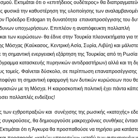
μού. Εκτιμάται ότι ο «επιτήδειος ουδέτερος» θα διαπραγματεύ
ς φυσικά την καθυστέρηση της υλοποίησης των αναλαμβανομ
ον Πρόεδρο Erdogan τη δυνατότητα επαναπροσέγγισης του δυ
πώδυνων υποχωρήσεων. Επιπλέον η αναπόφευκτη πολλαπλή
αι των κυρώσεων- θα έδινε στην Τουρκία πλεονεκτήματα για τ
ης Μόσχας (Καύκασος, Κεντρική Ασία, Συρία, Λιβύη) και μάλιστα
ε τη σημαντική ενεργειακή εξάρτηση της Τουρκίας από τη Ρωσία
ρόγραμμα κατασκευής πυρηνικών αντιδραστήρων) αλλά και τη δ
ς τομείς. Φαίνεται δύσκολο, σε περίπτωση επαναπροσέγγισης
αποφύγει τη σημαντική εφαρμογή των δυτικών κυρώσεων που θ
ασιών με τη Μόσχα. Η καιροσκοπική πολιτική έχει πάντα κάπο
ώσει πολλαπλές ενδείξεις!
πής των εχθροπραξιών και συνέχισης της ρωσικής «κατοχής» ε
τις συγκρούσεις, θα δημιουργούσε μακροχρόνιες συνθήκες έντασ
Εκτιμάται ότι η Άγκυρα θα προσπαθούσε να τηρήσει μια κατάσ
 και προσφοράς «καλών υπηρεσιών» μεταξύ των αντιμαχομένω