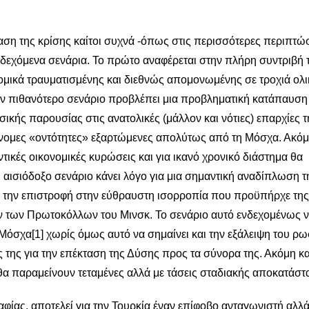
βαση της κρίσης καίτοι συχνά -όπως στις περισσότερες περιπτώ
νδεχόμενα σενάρια. Το πρώτο αναφέρεται στην πλήρη συντριβή 
ομικά τραυματισμένης και διεθνώς απομονωμένης σε τροχιά ολ
λον πιθανότερο σενάριο προβλέπει μια προβληματική κατάπαυση
κής παρουσίας στις ανατολικές (μάλλον και νότιες) επαρχίες τ
νομες «οντότητες» εξαρτώμενες απολύτως από τη Μόσχα. Ακόμ
ικές οικονομικές κυρώσεις και για ικανό χρονικό διάστημα θα
 αισιόδοξο σενάριο κάνει λόγο για μια σημαντική αναδίπλωση τ
αι την επιστροφή στην εύθραυστη ισορροπία που προϋπήρχε της
 των Πρωτοκόλλων του Μινσκ. Το σενάριο αυτό ενδεχομένως 
 Μόσχα
[1]
χωρίς όμως αυτό να σημαίνει και την εξάλειψη του ρ
ς της για την επέκταση της Δύσης προς τα σύνορα της. Ακόμη κα
α παραμείνουν τεταμένες αλλά με τάσεις σταδιακής αποκατάστ
φίας, αποτελεί για την Τουρκία έναν επίφοβο ανταγωνιστή αλλά