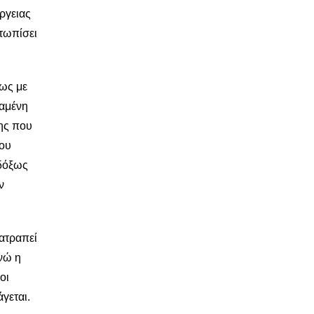
ργειας
τωπίσει
ίως με
ταμένη
ης που
του
δόξως
ν
ατραπεί
νώ η
οι
γεται.