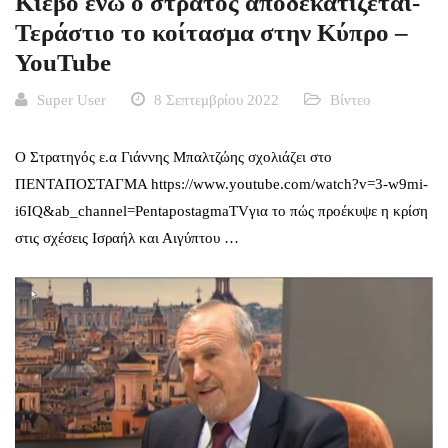
Κίεβο ενώ ο στρατός αποδεκατίζεται-
Τεράστιο το κοίτασμα στην Κύπρο –
YouTube
Super User
8 Σεπτεμβρίου 2022
Βίντεο
Ο Στρατηγός ε.α Γιάννης Μπαλτζώης σχολιάζει στο
ΠΕΝΤΑΠΟΣΤΑΓΜΑ
https://www.youtube.com/watch?v=3-w9mi-
i6IQ&ab_channel=PentapostagmaTV
για το πώς προέκυψε η κρίση
στις σχέσεις Ισραήλ και Αιγύπτου …