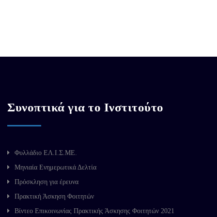
Συνοπτικά για το Ινστιτούτο
Φυλλάδιο ΕΛ.Ι.Σ.ΜΕ.
Μηνιαία Ενημερωτικά Δελτία
Πρόσκληση για έρευνα
Πρακτική Άσκηση Φοιτητών
Βίντεο Επικοινωνίας Πρακτικής Άσκησης Φοιτητών 2021