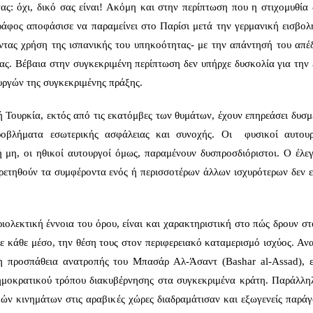
τας: όχι, δικό σας είναι! Ακόμη και στην περίπτωση που η στιχομυθία 
ράφος αποφάσισε να παραμείνει στο Παρίσι μετά την γερμανική εισβολ
ντας χρήση της ισπανικής του υπηκοότητας- με την απάντησή του απέ
ας. Βέβαια στην συγκεκριμένη περίπτωση δεν υπήρχε δυσκολία για την 
υργών της συγκεκριμένης πράξης.
 Τουρκία, εκτός από τις εκατόμβες των θυμάτων, έχουν επηρεάσει δυσμ
ροβλήματα εσωτερικής ασφάλειας και συνοχής. Οι φυσικοί αυτου
 μη, οι ηθικοί αυτουργοί όμως, παραμένουν δυσπροσδιόριστοι. Ο έλεγ
ρετηθούν τα συμφέροντα ενός ή περισσοτέρων άλλων ισχυρότερων δεν εί
ιολεκτική έννοια του όρου, είναι και χαρακτηριστική στο πώς δρουν στ
ε κάθε μέσο, την θέση τους στον περιφερειακό καταμερισμό ισχύος. Αν
 η προσπάθεια ανατροπής του Μπασάρ Αλ-Άσαντ (Bashar al-Assad), ε
δημοκρατικού τρόπου διακυβέρνησης στα συγκεκριμένα κράτη. Παράλλη
ν κινημάτων στις αραβικές χώρες διαδραμάτισαν και εξωγενείς παράγο