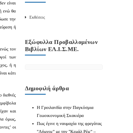
δεν είναι
ή ενώ θα
Εκθέσεις
δωσε την
εύρεση ή
Εξώφυλλα Προβαλλομένων
Βιβλίων ΕΛ.Ι.Σ.ΜΕ.
ενώς τον
ργοί των
χος, ή η
ναι κάτι
Δημοφιλή άρθρα
ο διεθνές
αμφίβολα
Η Γροιλανδία στην Παγκόσμια
ίχαν και
Γεωοικονομική Σκακιέρα
λα όμως,
Πως έγινε η ναυμαχία της φρεγάτας
ντες’ οι
"Λήμνος" με την "Κεμάλ Ρέις" –