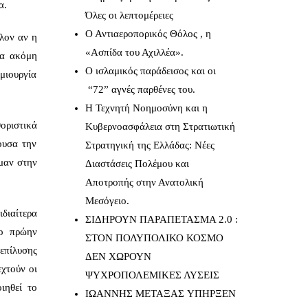
α.
Όλες οι λεπτομέρειες
Ο Αντιαεροπορικός Θόλος , η
λον αν η
«Ασπίδα του Αχιλλέα».
να ακόμη
Ο ισλαμικός παράδεισος και οι
μιουργία
“72” αγνές παρθένες του.
Η Τεχνητή Νοημοσύνη και η
οριστικά
Κυβερνοασφάλεια στη Στρατιωτική
ουσα την
Στρατηγική της Ελλάδας: Νέες
μαν στην
Διαστάσεις Πολέμου και
Αποτροπής στην Ανατολική
Μεσόγειο.
ιδιαίτερα
ΣΙΔΗΡΟΥΝ ΠΑΡΑΠΕΤΑΣΜΑ 2.0 :
 ο πρώην
ΣΤΟΝ ΠΟΛΥΠΟΛΙΚΟ ΚΟΣΜΟ
επίλυσης
ΔΕΝ ΧΩΡΟΥΝ
χτούν οι
ΨΥΧΡΟΠΟΛΕΜΙΚΕΣ ΛΥΣΕΙΣ
ιηθεί το
IΩΑΝΝΗΣ ΜΕΤΑΞΑΣ YΠΗΡΞΕΝ