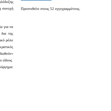
φιλόδοξης
τη συνοχή
Προστεθείτε στους 52 εγγεγραμμένους.
ία για να
 δια της
ικό ρόλο
κρατικός
υοδωθούν»
ου είδους
ιούργημα: