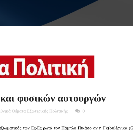
ν και φυσικών αυτουργών
Εθνικά Θέματα Εξωτερικής Πολιτικής
0
αξιωματικός των Ες-Ες ρωτά τον Πάμπλο Πικάσο αν η Γκ(ου)έρνικα (G