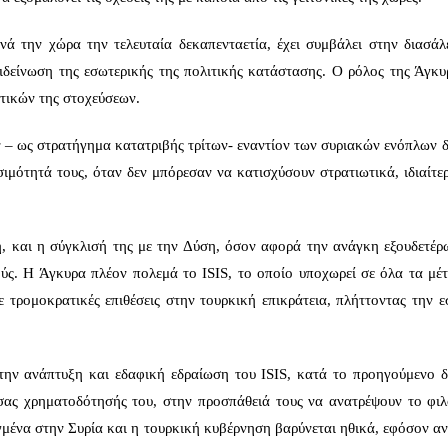
ά την χώρα την τελευταία δεκαπενταετία, έχει συμβάλει στην διασάλ
ιδείνωση της εσωτερικής της πολιτικής κατάστασης. Ο ρόλος της Άγκυ
ητικών της στοχεύσεων.
 – ως στρατήγημα κατατριβής τρίτων- εναντίον των συριακών ενόπλων 
μότητά τους, όταν δεν μπόρεσαν να κατισχύσουν στρατιωτικά, ιδιαίτερ
, και η σύγκλισή της με την Δύση, όσον αφορά την ανάγκη εξουδετέρ
ούς. Η Άγκυρα πλέον πολεμά το ISIS, το οποίο υποχωρεί σε όλα τα μέ
 τρομοκρατικές επιθέσεις στην τουρκική επικράτεια, πλήττοντας την ε
στην ανάπτυξη και εδαφική εδραίωση του ISIS, κατά το προηγούμενο δ
σας χρηματοδότησής του, στην προσπάθειά τους να ανατρέψουν το φιλ
γμένα στην Συρία και η τουρκική κυβέρνηση βαρύνεται ηθικά, εφόσον α