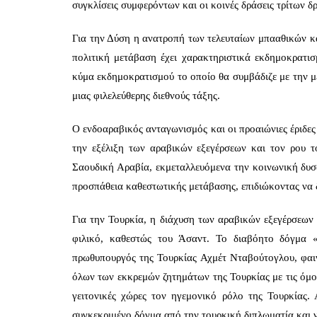
συγκλίσεις συμφερόντων και οι κοινές δράσεις τρίτων 
Για την Δύση η ανατροπή των τελευταίων μπααθικών κ
πολιτική μετάβαση έχει χαρακτηριστικά εκδημοκρατι
κύμα εκδημοκρατισμού το οποίο θα συμβάδιζε με την μ
μιας φιλελεύθερης διεθνούς τάξης.
Ο ενδοαραβικός ανταγωνισμός και οι προαιώνιες έριδε
την εξέλιξη των αραβικών εξεγέρσεων και τον ρου 
Σαουδική Αραβία, εκμεταλλευόμενα την κοινωνική δυ
προσπάθεια καθεστωτικής μετάβασης, επιδιώκοντας να 
Για την Τουρκία, η διάχυση των αραβικών εξεγέρσεων σ
φιλικό, καθεστώς του Άσαντ. Το διαβόητο δόγμα
πρωθυπουργός της Τουρκίας Αχμέτ Νταβούτογλου, φαιν
όλων των εκκρεμών ζητημάτων της Τουρκίας με τις όμο
γειτονικές χώρες τον ηγεμονικό ρόλο της Τουρκίας.
συγκεκριμένο δόγμα από την τουρκική διπλωματία και να 