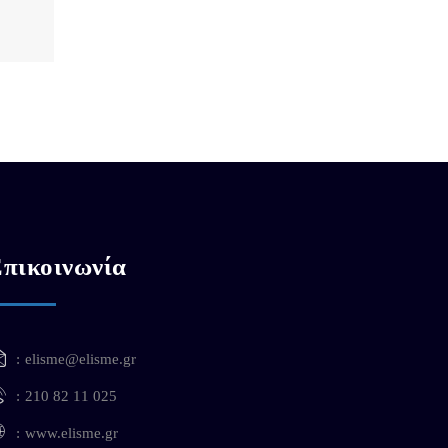
πικοινωνία
elisme@elisme.gr
210 82 11 025
www.elisme.gr