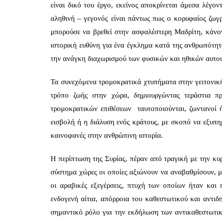
είναι δικό του έργο, εκείνος αποκρίνεται άμεσα λέγον
αληθινή – γεγονός είναι πάντως πως ο κορυφαίος ζωγ
μπορούσε να βρεθεί στην ασφαλέστερη Μαδρίτη, κάνο
ιστορική ευθύνη για ένα έγκλημα κατά της ανθρωπότητ
την ανάγκη διαχωρισμού των φυσικών και ηθικών αυτο
Τα συνεχόμενα τρομοκρατικά χτυπήματα στην γειτονική
τρόπο ζωής στην χώρα, δημιουργώντας τεράστια π
τρομοκρατικών επιθέσεων ταυτοποιούνται, ζωντανοί ή
εισβολή ή η διάλυση ενός κράτους, με σκοπό να εξυπη
καινοφανές στην ανθρώπινη ιστορία.
Η περίπτωση της Συρίας, πέραν από τραγική με την κυρ
σύστημα χώρες οι οποίες αξιώνουν να αναβαθμίσουν, μ
οι αραβικές εξεγέρσεις, πτυχή των οποίων ήταν και
ενδογενή αίτια, απόρροια του καθεστωτικού και αντι
σημαντικό ρόλο για την εκδήλωση των αντικαθεστωτικώ