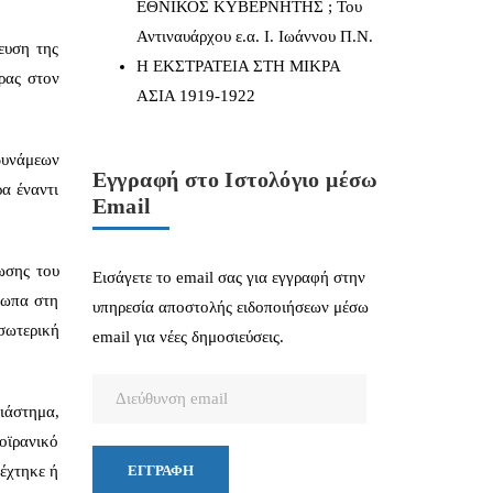
ΕΘΝΙΚΟΣ ΚΥΒΕΡΝΗΤΗΣ ; Του
Αντιναυάρχου ε.α. Ι. Ιωάννου Π.Ν.
ευση της
Η ΕΚΣΤΡΑΤΕΙΑ ΣΤΗ ΜΙΚΡΑ
ρας στον
ΑΣΙΑ 1919-1922
δυνάμεων
Εγγραφή στο Ιστολόγιο μέσω
α έναντι
Email
ωσης του
Εισάγετε το email σας για εγγραφή στην
τωπα στη
υπηρεσία αποστολής ειδοποιήσεων μέσω
σωτερική
email για νέες δημοσιεύσεις.
Διεύθυνση
ιάστημα,
email
οϊρανικό
νέχτηκε ή
ΕΓΓΡΑΦΉ