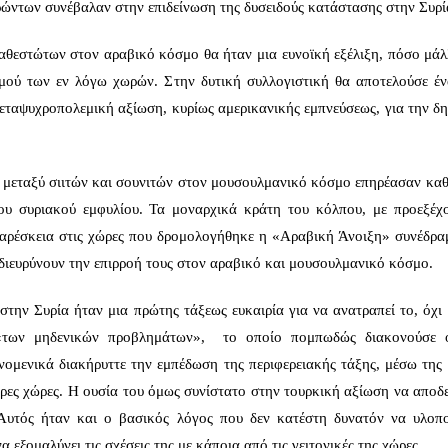
δρώντων συνέβαλαν στην επιδείνωση της δυσειδούς κατάστασης στην Συρί
αθεστώτων στον αραβικό κόσμο θα ήταν μια ευνοϊκή εξέλιξη, πόσο μάλ
σμού των εν λόγω χωρών. Στην δυτική συλλογιστική θα αποτελούσε έ
εταψυχροπολεμική αξίωση, κυρίως αμερικανικής εμπνεύσεως, για την δη
ς μεταξύ σιιτών και σουνιτών στον μουσουλμανικό κόσμο επηρέασαν καθ
του συριακού εμφυλίου. Τα μοναρχικά κράτη του κόλπου, με προεξέχ
σαρέσκεια στις χώρες που δρομολογήθηκε η «Αραβική Άνοιξη» συνέδρα
διευρύνουν την επιρροή τους στον αραβικό και μουσουλμανικό κόσμο.
την Συρία ήταν μια πρώτης τάξεως ευκαιρία για να ανατραπεί το, όχι 
 «των μηδενικών προβλημάτων», το οποίο πομπωδώς διακονούσε
ομενικά διακήρυττε την εμπέδωση της περιφερειακής τάξης, μέσω της 
ρες χώρες. Η ουσία του όμως συνίστατο στην τουρκική αξίωση να αποδε
 Αυτός ήταν και ο βασικός λόγος που δεν κατέστη δυνατόν να υλοπο
εξομαλύνει τις σχέσεις της με κάποια από τις γειτονικές της χώρες.