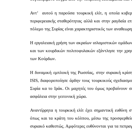
Αντ’ αυτού η παρούσα τουρκική ελίτ, η οποία κυβερν
περιφερειακής σταθερότητας αλλά και στην ραγδαία επ
πόλεμο της Συρίας είναι χαρακτηριστικός των αναθεωρ
Η εργαλειακή χρήση των ακραίων ισλαμιστικών ομάδων
και των κουρδικών πολιτοφυλακών εξάντλησε την χρησι
των Κούρδων.
Η δυναμική εμπλοκή της Ρωσσίας, στην συριακή κρίση
ISIS, διαφοροποίησε άρδην τους τουρκικούς σχεδιασμ
Συρία κα το Ιράκ. Οι μαχητές του όμως προβαίνουν σε
ασφάλεια στην γειτονική χώρα.
Αναντίρρητα η τουρκική ελίτ έχει σημαντική ευθύνη 
όπως και τα κράτη του κόλπου, μέσω της προσφερθεί
συριακό καθεστώς. Αμφότερες ευθύνονται για τα πεπρα