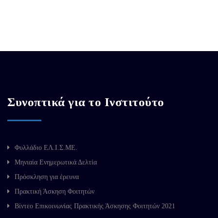
Συνοπτικά για το Ινστιτούτο
Φυλλάδιο ΕΛ.Ι.Σ.ΜΕ.
Μηνιαία Ενημερωτικά Δελτία
Πρόσκληση για έρευνα
Πρακτική Άσκηση Φοιτητών
Βίντεο Επικοινωνίας Πρακτικής Άσκησης Φοιτητών 2021