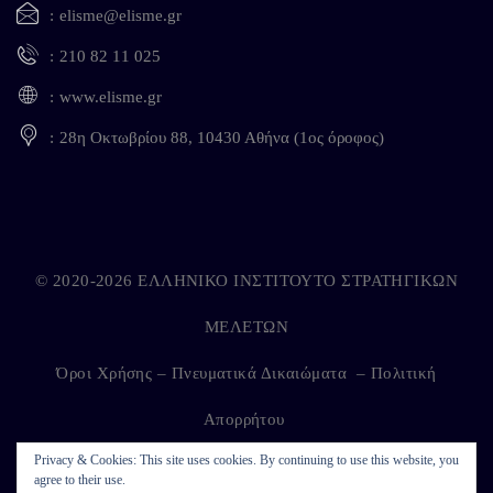
elisme@elisme.gr
210 82 11 025
www.elisme.gr
28η Οκτωβρίου 88, 10430 Αθήνα (1ος όροφος)
© 2020-2026 ΕΛΛΗΝΙΚΟ ΙΝΣΤΙΤΟΥΤΟ ΣΤΡΑΤΗΓΙΚΩΝ
ΜΕΛΕΤΩΝ
Όροι Χρήσης – Πνευματικά Δικαιώματα
–
Πολιτική
Απορρήτου
Privacy & Cookies: This site uses cookies. By continuing to use this website, you
agree to their use.
Developed by
Kappagram
on
Kythira