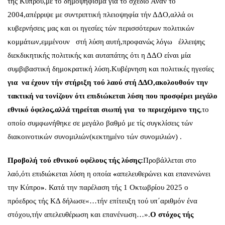
τής Κύπρου,με το δημοψήφισμα για το σχέδιο Ανάν το
2004,απέρριψε με συντριπτική πλειοψηφία τήν ΔΔΟ,αλλά οι
κυβερνήσεις μας και οι ηγεσίες τών περισσότερων πολιτικών
κομμάτων,εμμένουν στή λύση αυτή,προφανώς λόγω έλλειψης
διεκδικητικής πολιτικής και αυταπάτης ότι η ΔΔΟ είναι μία
συμβιβαστική δημοκρατική λύση.Κυβέρνηση και πολιτικές ηγεσίες
για να έχουν τήν στήριξη τού λαού στή ΔΔΟ,ακολουθούν την
τακτική να τονίζουν ότι
επιδιώκεται λύση που προσφέρει μεγάλο
εθνικό όφελος,αλλά
τηρείται σιωπή για το περιεχόμενο της
,το
οποίο συμφωνήθηκε σε μεγάλο βαθμό με τίς συγκλίσεις τών
διακοινοτικών συνομιλιών(κεκτημένο τών συνομιλιών) .
Προβολή τού εθνικού οφέλους τής λύσης:
Προβάλλεται στο
λαό,ότι επιδιώκεται λύση η οποία
«
απελευθερώνει και επανενώνει
την Κύπρο
»
. Κατά την παρέλαση τής 1 Οκτωβρίου 2025 ο
πρόεδρος τής ΚΔ δήλωσε«…τήν επίτευξη τού υπ΄αριθμόν ένα
στόχου,τήν απελευθέρωση και επανένωση…».
Ο στόχος τής