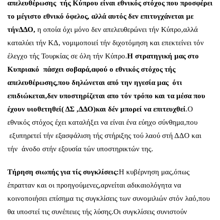
απελευθέρωσης τής Κύπρου είναι εθνικός στόχος που
προσφέρει
το μέγιστο εθνικό όφελος, αλλά αυτός δεν επιτυγχάνεται με
τήνΔΔΟ,
η οποία όχι μόνο δεν απελευθερώνει τήν Κύπρο,αλλά
καταλύει τήν ΚΔ, νομιμοποιεί τήν διχοτόμηση και επεκτείνει τόν
έλεγχο τής Τουρκίας σε όλη τήν Κύπρο.
Η στρατηγική μας στο
Κυπριακό πάσχει σοβαρά,αφού ο
εθνικός στόχος τής
απελευθέρωσης,που δηλώνεται από την ηγεσία μας ότι
επιδιώκεται,δεν υποστηρίζεται απο τόν τρόπο και τα μέσα που
έχουν υιοθετηθεί( ΔΣ ,ΔΔΟ)και δέν μπορεί να επιτευχθεί
.Ο
εθνικός στόχος έχει καταλήξει να είναι ένα εύηχο σύνθημα,που
εξυπηρετεί τήν εξασφάλιση τής στήριξης τού λαού στή ΔΔΟ και
τήν άνοδο στήν εξουσία τών υποστηρικτών της.
Τήρηση σιωπής για τίς συγκλίσεις:
Η κυβέρνηση μας,όπως
έπρατταν και οι προηγούμενες,αρνείται αδικαιολόγητα να
κοινοποιήσει επίσημα τις συγκλίσεις των συνομιλιών στόν λαό,που
θα υποστεί τις συνέπειες τής λύσης.Οι συγκλίσεις συνιστούν