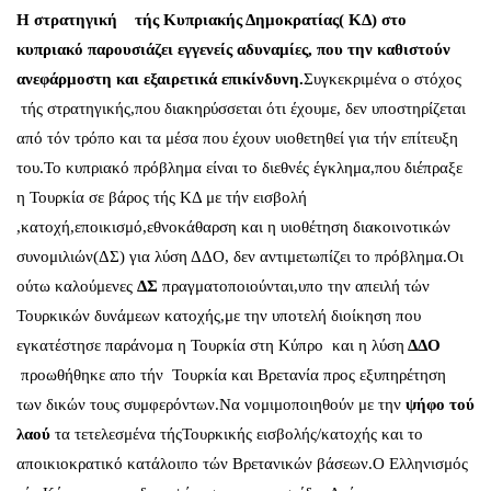
H
στρατηγική τής Κυπριακής Δημοκρατίας( ΚΔ) στο
κυπριακό παρουσιάζει εγγενείς αδυναμίες, που την καθιστούν
ανεφάρμοστη και εξαιρετικά επικίνδυνη.
Συγκεκριμένα ο στόχος
τής στρατηγικής,που διακηρύσσεται ότι έχουμε, δεν υποστηρίζεται
από τόν τρόπο και τα μέσα που έχουν υιοθετηθεί για τήν επίτευξη
του.Το κυπριακό πρόβλημα είναι το διεθνές έγκλημα,που διέπραξε
η Τουρκία σε βάρος τής ΚΔ με τήν εισβολή
,κατοχή,εποικισμό,εθνοκάθαρση και η υιοθέτηση διακοινοτικών
συνομιλιών(ΔΣ) για λύση ΔΔΟ, δεν αντιμετωπίζει το πρόβλημα.Οι
ούτω καλούμενες
ΔΣ
πραγματοποιούνται,υπο την απειλή τών
Τουρκικών δυνάμεων κατοχής,με την υποτελή διοίκηση που
εγκατέστησε παράνομα η Τουρκία στη Κύπρο και η λύση
ΔΔΟ
προωθήθηκε απο τήν Τουρκία και Βρετανία προς εξυπηρέτηση
των δικών τους συμφερόντων.Να νομιμοποιηθούν με την
ψήφο τού
λαού
τα τετελεσμένα τήςΤουρκικής εισβολής/κατοχής και το
αποικιοκρατικό κατάλοιπο τών Βρετανικών βάσεων.Ο Ελληνισμός