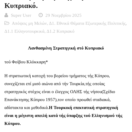
Κυπριακό.
Super User
29 Νοεμβρίου 2025
Απόψεις μη Μελών
,
Δ1. Εθνικά Θέματα Εξωτερικής Πολιτικής
,
Δ1.1 Ελληνοτουρκικά
,
Δ1.2 Κυπριακό
Λανθασμένη Στρατηγική στό Κυπριακό
τού Φοίβου Κλόκκαρη*
Η στρατιωτική κατοχή του βορείου τμήματος τής Κύπρου,
συνεχίζεται επί μισό αιώνα από τήν Τουρκία,τής οποίας
στρατηγικός στόχος είναι ο έλεγχος ΟΛΗΣ τής νήσου(Σχέδιο
Επανάκτησης Κύπρου 1957),τον οποίο προωθεί σταδιακά,
αδίστακτα και μεθοδικά.
Η Τουρκική επεκτατική στρατηγική
είναι η μέγιστη απειλή κατά τής ύπαρξης τού Ελληνισμού τής
Κύπρου.