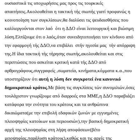
ουσιαστικά τις υποχωρήσεις μας προς τις τουρκικές
απαιτήσεις.Ακολουθείται η τακτική τής σιωπής γιατί προφανώς η
κοινοποίηση των συγκλίσεων,θα διαλύσει τις ψευδαισθήσεις που
καλλιεργούνται στον λαό ότι η ΔΔΟ είναι λειτουργική και βιώσιμη
λύση.Ελπίζουμε ότι ο λαός,όταν συνειδητοποιήσει τον κίνδυνο από
την εφαρμογή τής ΔΔΟ,να επιβάλει στήν ηγεσία μας τήν απόρριψη
της.Η ίδια τακτική τής τήρησης σιωπής,ακολουθείται και στις
περιπτώσεις που ασκείται κριτική κατά τής ΔΔΟ από
αρθρογράφους,συγγραφείς ,σωματεία, κινήματα,κόμματα κ.α.,που
υποστηρίζουν ότι
αυτή η
λύση δεν συγκροτεί ένα κανονικό
δημοκρατικό κράτος
.Με βάση τις συγκλίσεις τών συνομιλιών,όσες
τουλάχιστον γνωρίζουμε από διαρροές στα ΜΜΕ,η ΔΔΟ παραβιάζει
κατάφορα την ενότητα του κράτους και τα ανθρώπινα
δικαιώματα(με την επιβολή εδαφικών ζωνών με εγγυημένες
πλειοψηφίες κατοίκων και περιουσιών),την βασική δημοκρατική
αρχή της πλειοψηφίας στη λήψη αποφάσεων(βέτο
μειοψηφίας,παράλυση κράτους),καθώς και τις αρχές της