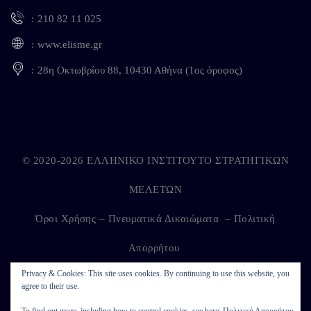
210 82 11 025
www.elisme.gr
28η Οκτωβρίου 88, 10430 Αθήνα (1ος όροφος)
© 2020-2026 ΕΛΛΗΝΙΚΟ ΙΝΣΤΙΤΟΥΤΟ ΣΤΡΑΤΗΓΙΚΩΝ
ΜΕΛΕΤΩΝ
Όροι Χρήσης – Πνευματικά Δικαιώματα
–
Πολιτική
Απορρήτου
Privacy & Cookies: This site uses cookies. By continuing to use this website, you
agree to their use.
Developed by
Kappagram
on
Kythira