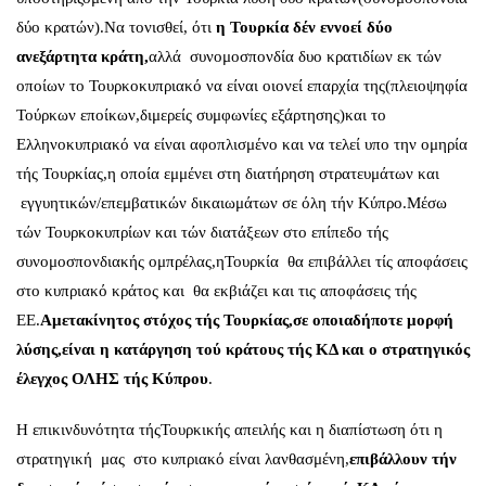
δύο κρατών).Να τονισθεί, ότι
η Τουρκία
δέν εννοεί δύο
ανεξάρτητα κράτη,
αλλά συνομοσπονδία δυο κρατιδίων εκ τών
οποίων το Τουρκοκυπριακό να είναι οιονεί επαρχία της(πλειοψηφία
Τούρκων εποίκων,διμερείς συμφωνίες εξάρτησης)και το
Ελληνοκυπριακό να είναι αφοπλισμένο και να τελεί υπο την ομηρία
τής Τουρκίας,η οποία εμμένει στη διατήρηση στρατευμάτων και
εγγυητικών/επεμβατικών δικαιωμάτων σε όλη τήν Κύπρο.Μέσω
τών Τουρκοκυπρίων και τών διατάξεων στο επίπεδο τής
συνομοσπονδιακής ομπρέλας,ηΤουρκία θα επιβάλλει τίς αποφάσεις
στο κυπριακό κράτος και θα εκβιάζει και τις αποφάσεις τής
ΕΕ.
Αμετακίνητος στόχος τής
Τουρκίας,σε οποιαδήποτε μορφή
λύσης,είναι η κατάργηση τού κράτους τής ΚΔ και ο στρατηγικός
έλεγχος ΟΛΗΣ τής Κύπρου
.
Η επικινδυνότητα τήςΤουρκικής απειλής και η διαπίστωση ότι η
στρατηγική μας στο κυπριακό είναι λανθασμένη,
επιβάλλουν τήν