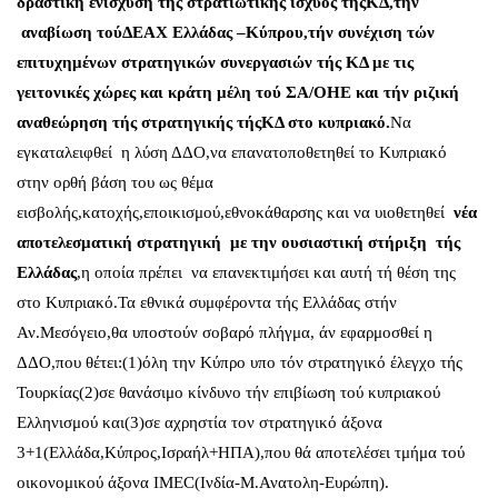
δραστική ενίσχυση τής στρατιωτικής ισχύος τήςΚΔ,τήν
αναβίωση τούΔΕΑΧ Ελλάδας –Κύπρου,τήν συνέχιση τών
επιτυχημένων στρατηγικών συνεργασιών τής ΚΔ με τις
γειτονικές χώρες και κράτη μέλη τού ΣΑ/ΟΗΕ και τήν ριζική
αναθεώρηση τής στρατηγικής τήςΚΔ στο κυπριακό.
Να
εγκαταλειφθεί η λύση ΔΔΟ,να επανατοποθετηθεί το Κυπριακό
στην ορθή βάση του ως θέμα
εισβολής,κατοχής,εποικισμού,εθνοκάθαρσης και να υιοθετηθεί
νέα
αποτελεσματική στρατηγική με την ουσιαστική στήριξη τής
Ελλάδας
,η οποία πρέπει να επανεκτιμήσει και αυτή τή θέση της
στο Κυπριακό.Τα εθνικά συμφέροντα τής Ελλάδας στήν
Αν.Μεσόγειο,θα υποστούν σοβαρό πλήγμα, άν εφαρμοσθεί η
ΔΔΟ,που θέτει:(1)όλη την Κύπρο υπο τόν στρατηγικό έλεγχο τής
Τουρκίας(2)σε θανάσιμο κίνδυνο τήν επιβίωση τού κυπριακού
Ελληνισμού και(3)σε αχρηστία τον στρατηγικό άξονα
3+1(Ελλάδα,Κύπρος,Ισραήλ+ΗΠΑ),που θά αποτελέσει τμήμα τού
οικονομικού άξονα IMEC(Ινδία-Μ.Ανατολη-Ευρώπη).