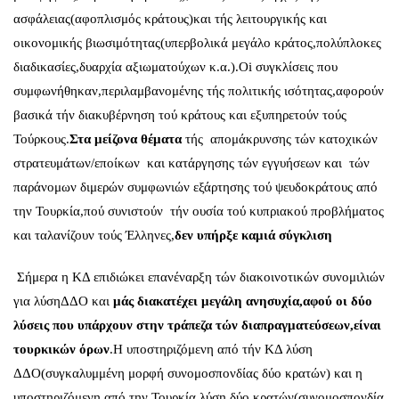
ασφάλειας(αφοπλισμός κράτους)και τής λειτουργικής και
οικονομικής βιωσιμότητας(υπερβολικά μεγάλο κράτος,πολύπλοκες
διαδικασίες,δυαρχία αξιωματούχων κ.α.).Oi συγκλίσεις που
συμφωνήθηκαν,περιλαμβανομένης τής πολιτικής ισότητας,αφορούν
βασικά τήν διακυβέρνηση τού κράτους και εξυπηρετούν τούς
Τούρκους.
Στα μείζονα
θέματα
τής απομάκρυνσης τών κατοχικών
στρατευμάτων/εποίκων και κατάργησης τών εγγυήσεων και τών
παράνομων διμερών συμφωνιών εξάρτησης τού ψευδοκράτους από
την Τουρκία,πού συνιστούν τήν ουσία τού κυπριακού προβλήματος
και ταλανίζουν τούς Έλληνες,
δεν υπήρξε καμιά σύγκλιση
Σήμερα η ΚΔ επιδιώκει επανέναρξη τών διακοινοτικών συνομιλιών
για λύσηΔΔΟ και
μάς
διακατέχει μεγάλη ανησυχία,αφού οι δύο
λύσεις που υπάρχουν στην τράπεζα τών διαπραγματεύσεων,είναι
τουρκικών όρων
.Η υποστηριζόμενη από τήν ΚΔ λύση
ΔΔΟ(συγκαλυμμένη μορφή συνομοσπονδίας δύο κρατών) και η
υποστηριζόμενη από την Τουρκία λύση δύο κρατών(συνομοσπονδία