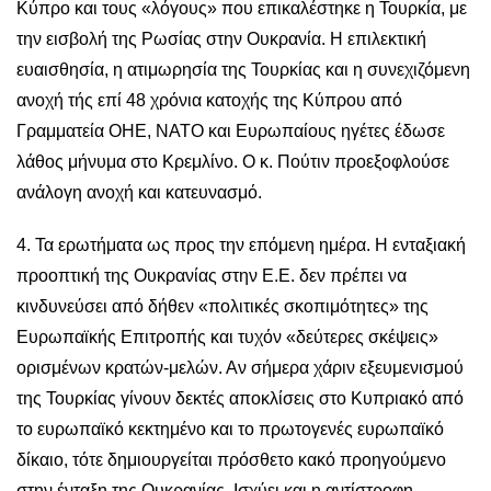
Κύπρο και τους «λόγους» που επικαλέστηκε η Τουρκία, με
την εισβολή της Ρωσίας στην Ουκρανία. Η επιλεκτική
ευαισθησία, η ατιμωρησία της Τουρκίας και η συνεχιζόμενη
ανοχή τής επί 48 χρόνια κατοχής της Κύπρου από
Γραμματεία ΟΗΕ, ΝΑΤΟ και Ευρωπαίους ηγέτες έδωσε
λάθος μήνυμα στο Κρεμλίνο. Ο κ. Πούτιν προεξοφλούσε
ανάλογη ανοχή και κατευνασμό.
4. Τα ερωτήματα ως προς την επόμενη ημέρα. Η ενταξιακή
προοπτική της Ουκρανίας στην Ε.Ε. δεν πρέπει να
κινδυνεύσει από δήθεν «πολιτικές σκοπιμότητες» της
Ευρωπαϊκής Επιτροπής και τυχόν «δεύτερες σκέψεις»
ορισμένων κρατών-μελών. Αν σήμερα χάριν εξευμενισμού
της Τουρκίας γίνουν δεκτές αποκλίσεις στο Κυπριακό από
το ευρωπαϊκό κεκτημένο και το πρωτογενές ευρωπαϊκό
δίκαιο, τότε δημιουργείται πρόσθετο κακό προηγούμενο
στην ένταξη της Ουκρανίας. Ισχύει και η αντίστροφη