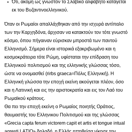
Ότι, ακόμη ως γνωστόν το Σλαβικό αλφάβητο κατάγεται
εκ του Βυζαντινοελληνικού.
Όταν οι Ρωμαίοι απαλλάχθηκαν από την ισχυρά αντίπαλο
των την Καρχηδόνα, άρχισαν να κατακτούν τον τότε γνωστό
κόσμο, όπου πήγαιναν εύρισκαν μπροστά των παντού
Ελληνισμό. Σήμερα είναι ιστορικά εξακριβωμένο και η
κοσμοκράτειρα τότε Ρώμη, υφίσταται την επίδραση του
Ελληνικού πολιτισμού και της ελληνικής γλώσσας τόσο,
ώστε να ονομασθεί (rirbs graeca=Πόλις Ελληνική). Η
Ελληνική γλώσσα την εποχή εκείνη ακούγεται πλέον, όσο
και η Λατινική και εις την αριστοκρατία και εις τον Λαό του
Ρωμαϊκού κράτους.
Θα πει την εποχή εκείνη ο Ρωμαίος ποιητής Οράτιος,
θαυμαστής του Ελληνικου Πολιτισμού και της γλώσσας
«Grecia capta ferum victorem capit et artis et tongue intual
agresti LATIO» δηλαδή, η Ελλάς ηττηθείσα νίκησε τον