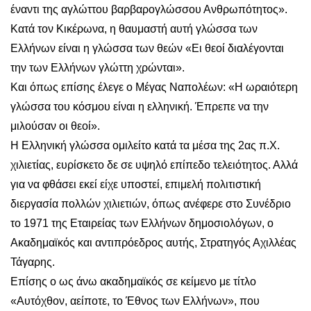
έναντι της αγλώττου βαρβαρογλώσσου Ανθρωπότητος».
Κατά τον Κικέρωνα, η θαυμαστή αυτή γλώσσα των
Ελλήνων είναι η γλώσσα των θεών «Ει θεοί διαλέγονται
την των Ελλήνων γλώττη χρώνται».
Και όπως επίσης έλεγε ο Μέγας Ναπολέων: «Η ωραιότερη
γλώσσα του κόσμου είναι η ελληνική. Έπρεπε να την
μιλούσαν οι θεοί».
Η Ελληνική γλώσσα ομιλείτο κατά τα μέσα της 2ας π.Χ.
χιλιετίας, ευρίσκετο δε σε υψηλό επίπεδο τελειότητος. Αλλά
για να φθάσει εκεί είχε υποστεί, επιμελή πολιτιστική
διεργασία πολλών χιλιετιών, όπως ανέφερε στο Συνέδριο
το 1971 της Εταιρείας των Ελλήνων δημοσιολόγων, ο
Ακαδημαϊκός και αντιπρόεδρος αυτής, Στρατηγός Αχιλλέας
Τάγαρης.
Επίσης ο ως άνω ακαδημαϊκός σε κείμενο με τίτλο
«Αυτόχθον, αείποτε, το Έθνος των Ελλήνων», που