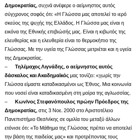
Δημοκρατίας,
συχνά ανέφερε ο αείμνηστος αυτός
σύγχρονος σοφός ότι: «Η Γλώσσα μας αποτελεί το ιερό
σκεύος της ψυχής της Ελλάδος. Η Γλώσσα μας είναι η
εικόνα της Εθνικής επιβιώσής μας. Είναι η κιβωτός της
ελευθερίας και η ελευθερία είναι το θερμοκήπιο της
Γλώσσας. Με την υγεία της Γλώσσας μετριέται και η υγεία
της Δημοκρατίας.
–
Τηλέμαχος Λιγνάδης, ο αείμνηστος αυτός
δάσκαλος και Ακαδημαϊκός
μας τονίζει: «χωρίς την
Γλώσσα είμαστε καταδικασμένοι ως Έθνος. Μια κοινωνία
που νοσεί είναι καταδικασμένη στη μοίρα της αγλωσσίας.
–
Κων/νος Στεφανόπουλος πρώην Πρόεδρος της
Δημοκρατίας,
στις 3 Νοε. 2000 στο Αριστοτέλειο
Πανεπιστήμιο Θεσ/νίκης σε ομιλία του μεταξύ άλλων
ετόνισε ότι: «Το Μάθημα της Γλώσσας πρέπει να αποτελεί
την βάση της παιδείας μας» και προτρέποντας τους