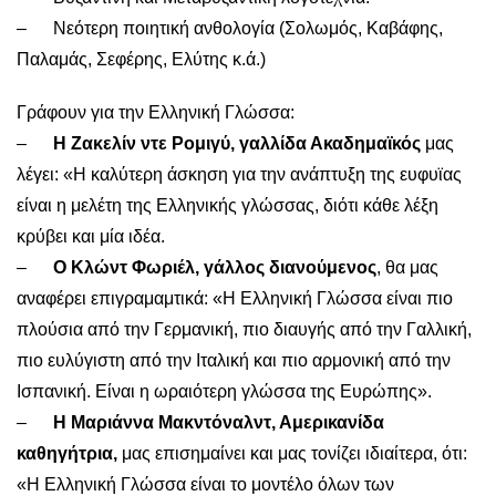
– Νεότερη ποιητική ανθολογία (Σολωμός, Καβάφης,
Παλαμάς, Σεφέρης, Ελύτης κ.ά.)
Γράφουν για την Ελληνική Γλώσσα:
–
Η Ζακελίν ντε Ρομιγύ, γαλλίδα Ακαδημαϊκός
μας
λέγει: «Η καλύτερη άσκηση για την ανάπτυξη της ευφυϊας
είναι η μελέτη της Ελληνικής γλώσσας, διότι κάθε λέξη
κρύβει και μία ιδέα.
–
Ο Κλώντ Φωριέλ, γάλλος διανούμενος
, θα μας
αναφέρει επιγραμαμτικά: «Η Ελληνική Γλώσσα είναι πιο
πλούσια από την Γερμανική, πιο διαυγής από την Γαλλική,
πιο ευλύγιστη από την Ιταλική και πιο αρμονική από την
Ισπανική. Είναι η ωραιότερη γλώσσα της Ευρώπης».
–
Η Μαριάννα Μακντόναλντ, Αμερικανίδα
καθηγήτρια,
μας επισημαίνει και μας τονίζει ιδιαίτερα, ότι:
«Η Ελληνική Γλώσσα είναι το μοντέλο όλων των