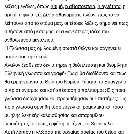
λέξεις μεγάλες, όπως
η τιμή
,
η αξιοπρέπεια
,
η αγνότητα
,
η
αρετή
,
η φιλία
κ.ά. Δεν αισθανόμαστε πλέον, πως το να
λείπουνε από το στόμα μας, οι τέτοιες λέξεις, σημαίνει πως
σβήσανε από μέσα μας, οι ευγενέστερες ιδέες του
ανθρώπινου μεγαλείου.
Η Γλώσσα μας ομιλουμένη σωστά θέλγει και σαγηνεύει
αυτόν που την ακούει.
Αναλογίζεσθε εάν δεν υπήρχε η θεόπλευστη και θεομίλητη
Ελληνική γλώσσα και γραφή· Πως! θα διεδίδοντο και πως
θα ερμηνεύοντο τα Θεία του Κυρίου Ρήματα, το Ευαγγέλιο,
ο Χριστιανισμός και κατ’ επέκταση ο πολιτισμός; Εις ποια
γλώσσα διδάχθησαν και προωθήθησαν οι Επιστήμες; Εις
ποία γλώσσα υμνήθη τόσο ευγενικά, ρομαντικά και τόσο
υψηλής λεκτικής καλαισθησίας και απαραμίλου
ωραιότητος· ο έρως, η φύση, η Τέχνη, το Θείον κ.λπ.;
Αυτή λοιπόν η γλώσσα της αρχαίας σοφίας του θείου και