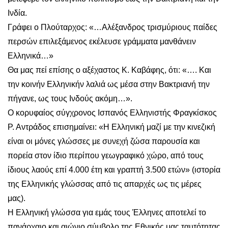
Ινδία.
Γράφει ο Πλούταρχος: «…Αλέξανδρος τρισμύριους παίδες
περσών επιλεξάμενος εκέλευσε γράμματα μανθάνειν
Ελληνικά…»
Θα μας πεί επίσης ο αξέχαστος Κ. Καβάφης, ότι: «…. Και
την κοινήν Ελληνικήν λαλιά ως μέσα στην Βακτριανή την
πήγανε, ως τους Ινδούς ακόμη…».
Ο κορυφαίος σύγχρονος Ισπανός Ελληνιστής Φραγκίσκος
Ρ. Αντράδος επισημαίνει: «Η Ελληνική μαζί με την κινεζική
είναι οι μόνες γλώσσες με συνεχή ζώσα παρουσία και
πορεία στον ίδιο περίπου γεωγραφικό χώρο, από τους
ίδιους λαούς επί 4.000 έτη και γραπτή 3.500 ετών» (ιστορία
της Ελληνικής γλώσσας από τις απαρχές ως τις μέρες
μας).
Η Ελληνική γλώσσα για εμάς τους Έλληνες αποτελεί το
πανάρχαιο και αιώνιο σύμβολο της Εθνικής μας ταυτότητας