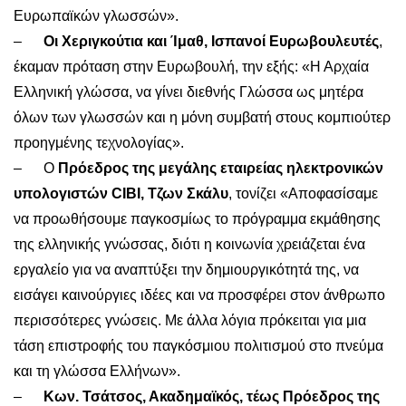
Ευρωπαϊκών γλωσσών».
–
Οι Χεριγκούτια και Ίμαθ, Ισπανοί Ευρωβουλευτές
,
έκαμαν πρόταση στην Ευρωβουλή, την εξής: «Η Αρχαία
Ελληνική γλώσσα, να γίνει διεθνής Γλώσσα ως μητέρα
όλων των γλωσσών και η μόνη συμβατή στους κομπιούτερ
προηγμένης τεχνολογίας».
– Ο
Πρόεδρος της μεγάλης εταιρείας ηλεκτρονικών
υπολογιστών
CIBI, Τζων Σκάλυ
, τονίζει «Αποφασίσαμε
να προωθήσουμε παγκοσμίως το πρόγραμμα εκμάθησης
της ελληνικής γνώσσας, διότι η κοινωνία χρειάζεται ένα
εργαλείο για να αναπτύξει την δημιουργικότητά της, να
εισάγει καινούργιες ιδέες και να προσφέρει στον άνθρωπο
περισσότερες γνώσεις. Με άλλα λόγια πρόκειται για μια
τάση επιστροφής του παγκόσμιου πολιτισμού στο πνεύμα
και τη γλώσσα Ελλήνων».
–
Κων. Τσάτσος, Ακαδημαϊκός, τέως Πρόεδρος της