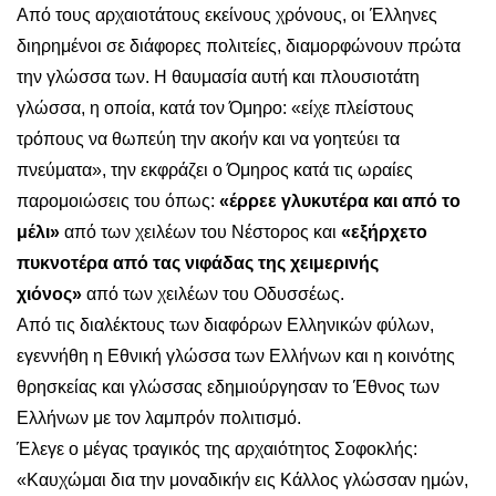
Από τους αρχαιοτάτους εκείνους χρόνους, οι Έλληνες
διηρημένοι σε διάφορες πολιτείες, διαμορφώνουν πρώτα
την γλώσσα των. Η θαυμασία αυτή και πλουσιοτάτη
γλώσσα, η οποία, κατά τον Όμηρο: «είχε πλείστους
τρόπους να θωπεύη την ακοήν και να γοητεύει τα
πνεύματα», την εκφράζει ο Όμηρος κατά τις ωραίες
παρομοιώσεις του όπως:
«έρρεε γλυκυτέρα και από το
μέλι»
από των χειλέων του Νέστορος και
«εξήρχετο
πυκνοτέρα από τας νιφάδας της χειμερινής
χιόνος»
από των χειλέων του Οδυσσέως.
Από τις διαλέκτους των διαφόρων Ελληνικών φύλων,
εγεννήθη η Εθνική γλώσσα των Ελλήνων και η κοινότης
θρησκείας και γλώσσας εδημιούργησαν το Έθνος των
Ελλήνων με τον λαμπρόν πολιτισμό.
Έλεγε ο μέγας τραγικός της αρχαιότητος Σοφοκλής:
«Καυχώμαι δια την μοναδικήν εις Κάλλος γλώσσαν ημών,